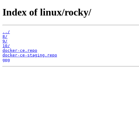
Index of linux/rocky/
../
8/
9/
10/
docker-ce.repo
docker-ce-staging.repo
gpg